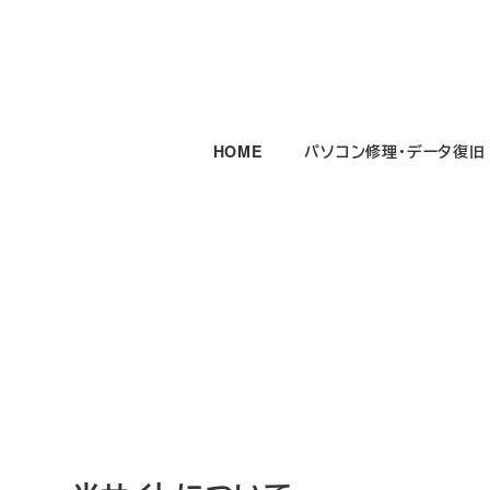
メ
イ
ン
コ
ン
HOME
パソコン修理・データ復旧
テ
ン
ツ
へ
移
動