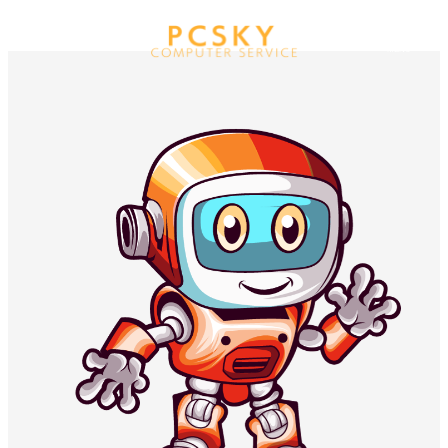
メ
イ
MENU
ン
コ
ン
テ
ン
ツ
へ
移
動