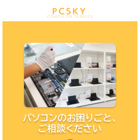
メ
イ
MENU
ン
コ
ン
テ
ン
ツ
へ
移
動
パソコンのお困りごと、
ご相談ください