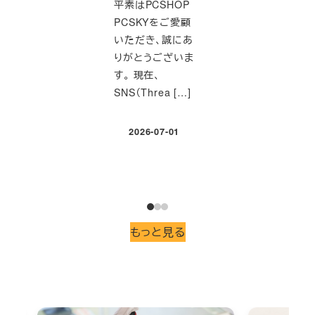
ポー
平素はPCSHOP
HPの人気ビジネス
PCSKYをご愛顧
ノートPC ProBook
札幌
いただき、誠にあ
450 G7 の修理事
沢駅
りがとうございま
例をご紹介します。
ンショ
す。 現在、
■ ご相談内 […]
です。
SNS（Threa […]
起動
2026-06-01
のない
投稿日
2026-07-01
投稿日
20
投
もっと見る