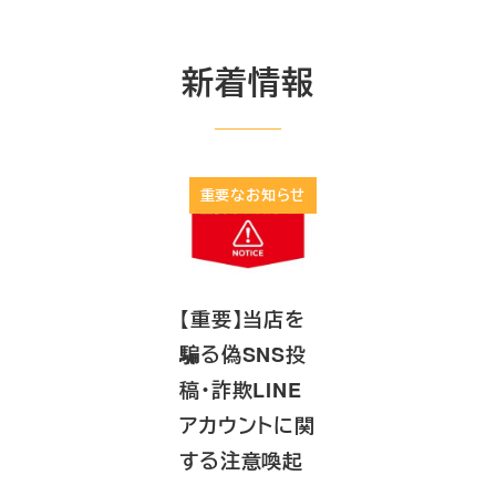
新着情報
重要なお知らせ
修理実績
【重要】当店を
【修理実績】HP
画面
騙る偽SNS投
ProBook 450
る迷
稿・詐欺LINE
G7「3F0エラ
「PC
アカウントに関
ー」発生！認識
St
する注意喚起
しないS…
方法