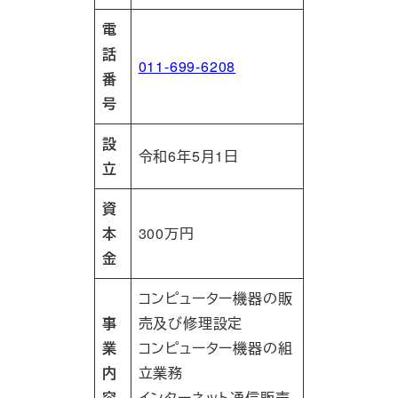
電
話
011-699-6208
番
号
設
令和6年5月1日
立
資
本
300万円
金
コンピューター機器の販
事
売及び修理設定
業
コンピューター機器の組
内
立業務
容
インターネット通信販売