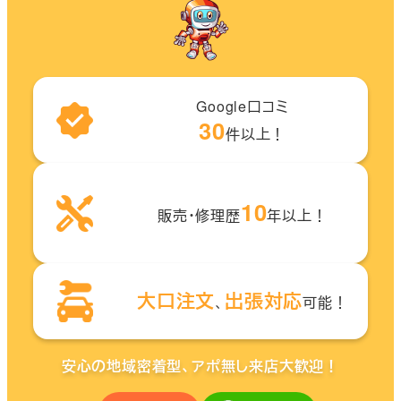
Google口コミ
30
件以上！
10
販売・修理歴
年以上！
大口注文
出張対応
、
可能！
安心の地域密着型、アポ無し来店大歓迎！