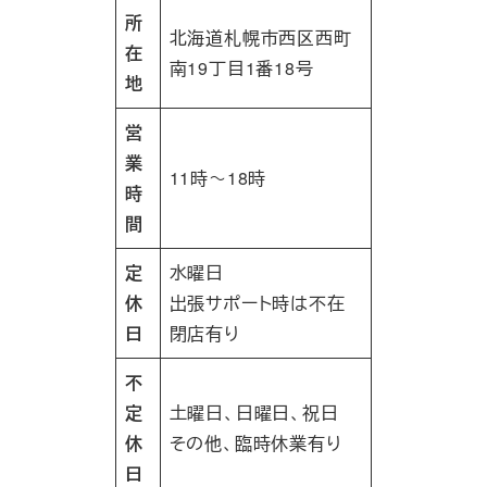
所
北海道札幌市西区西町
在
南19丁目1番18号
地
営
業
11時～18時
時
間
定
水曜日
休
出張サポート時は不在
日
閉店有り
不
定
土曜日、日曜日、祝日
休
その他、臨時休業有り
日