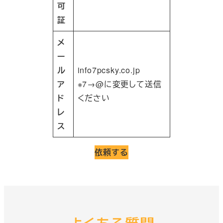
可
証
メ
ー
ル
info7pcsky.co.jp
ア
※7→@に変更して送信
ド
ください
レ
ス
依頼する