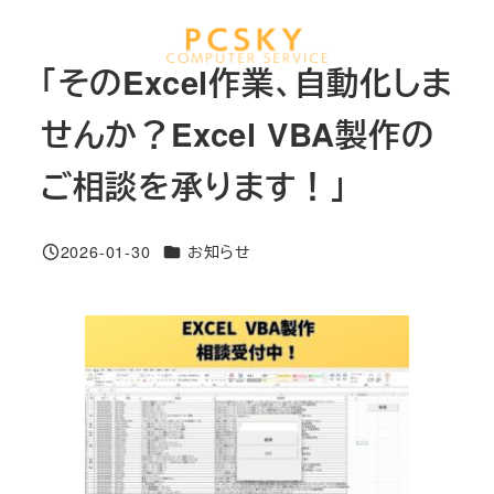
メ
イ
MENU
「そのExcel作業、自動化しま
ン
コ
せんか？Excel VBA製作の
ン
ご相談を承ります！」
テ
ン
ツ
カテゴリー
2026-01-30
お知らせ
投稿日
へ
移
動