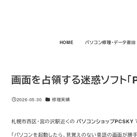
メ
イ
ン
コ
ン
HOME
パソコン修理・データ復旧
テ
ン
ツ
へ
画面を占領する迷惑ソフト「PC
移
動
カテゴリー
2026-05-30
修理実績
投稿日
札幌市西区・宮の沢駅近くの
パソコンショップPCSKY
「パソコンを起動したら、見覚えのない英語の画面が勝