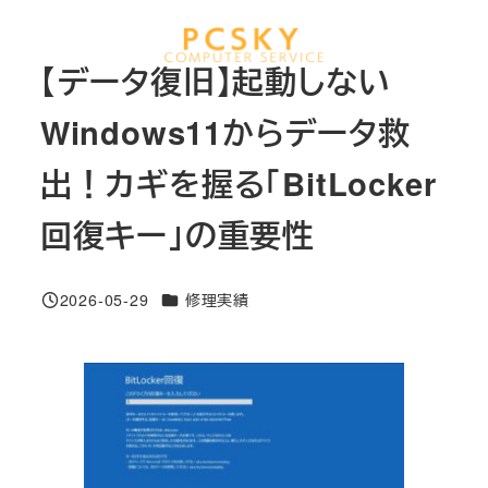
メ
イ
MENU
【データ復旧】起動しない
ン
コ
Windows11からデータ救
ン
出！カギを握る「BitLocker
テ
ン
回復キー」の重要性
ツ
へ
移
カテゴリー
2026-05-29
修理実績
投稿日
動