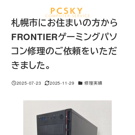
メ
イ
MENU
札幌市にお住まいの方から
ン
コ
FRONTIERゲーミングパソ
ン
コン修理のご依頼をいただ
テ
ン
きました。
ツ
へ
移
カテゴリー
2025-07-23
2025-11-29
修理実績
投稿日
更新日
動