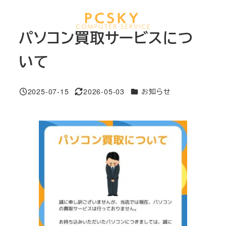
メ
イ
MENU
パソコン買取サービスにつ
ン
コ
いて
ン
テ
カテゴリー
2025-07-15
2026-05-03
お知らせ
ン
投稿日
更新日
ツ
へ
移
動