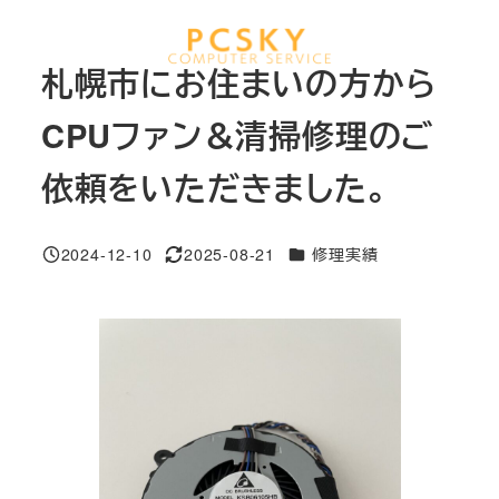
メ
イ
MENU
札幌市にお住まいの方から
ン
コ
CPUファン＆清掃修理のご
ン
依頼をいただきました。
テ
ン
ツ
カテゴリー
2024-12-10
2025-08-21
修理実績
投稿日
更新日
へ
移
動