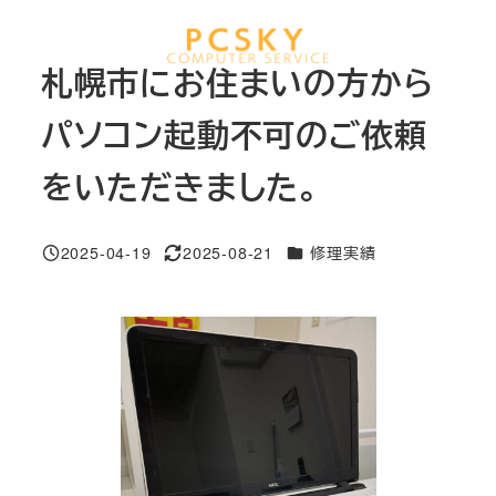
メ
イ
MENU
札幌市にお住まいの方から
ン
コ
パソコン起動不可のご依頼
ン
をいただきました。
テ
ン
ツ
カテゴリー
2025-04-19
2025-08-21
修理実績
投稿日
更新日
へ
移
動