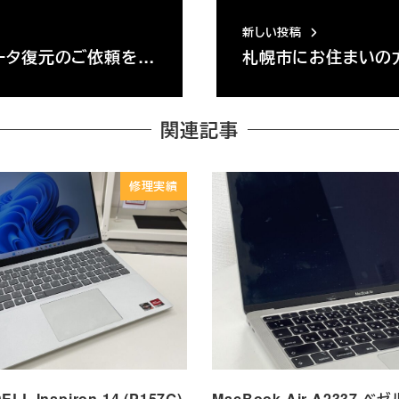
新しい投稿
ータ復元のご依頼を…
札幌市にお住まいの
関連記事
修理実績
L Inspiron 14 (P157G)
MacBook Air A2337 ベ