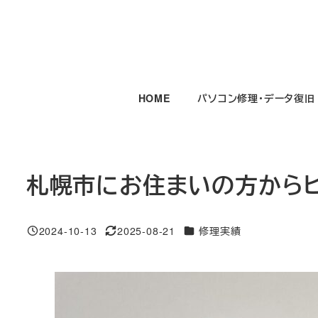
メ
イ
ン
コ
ン
HOME
パソコン修理・データ復旧
テ
ン
ツ
へ
札幌市にお住まいの方から
移
動
カテゴリー
2024-10-13
2025-08-21
修理実績
投稿日
更新日